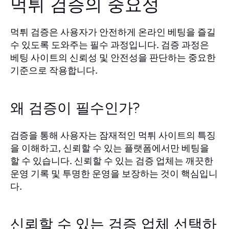
먹튀 검증의 중요성
먹튀 검증은 사용자가 안전하게 온라인 베팅을 즐길
수 있도록 도와주는 필수 과정입니다. 검증 과정은
베팅 사이트의 신뢰성 및 안전성을 판단하는 중요한
기준으로 작용합니다.
왜 검증이 필수인가?
검증을 통해 사용자는 잠재적인 먹튀 사이트의 특징
을 이해하고, 신뢰할 수 있는 플랫폼에서만 베팅을
할 수 있습니다. 신뢰할 수 있는 검증 업체는 깨끗한
운영 기록 및 투명한 운영을 보장하는 것이 핵심입니
다.
신뢰할 수 있는 검증 업체 선택하