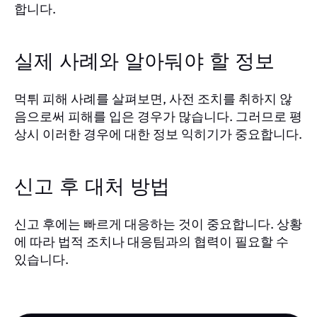
합니다.
실제 사례와 알아둬야 할 정보
먹튀 피해 사례를 살펴보면, 사전 조치를 취하지 않
음으로써 피해를 입은 경우가 많습니다. 그러므로 평
상시 이러한 경우에 대한 정보 익히기가 중요합니다.
신고 후 대처 방법
신고 후에는 빠르게 대응하는 것이 중요합니다. 상황
에 따라 법적 조치나 대응팀과의 협력이 필요할 수
있습니다.