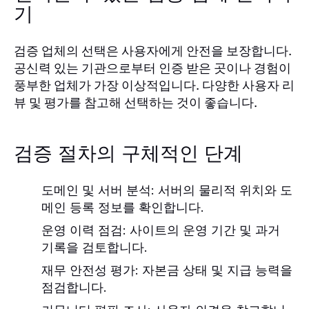
기
검증 업체의 선택은 사용자에게 안전을 보장합니다.
공신력 있는 기관으로부터 인증 받은 곳이나 경험이
풍부한 업체가 가장 이상적입니다. 다양한 사용자 리
뷰 및 평가를 참고해 선택하는 것이 좋습니다.
검증 절차의 구체적인 단계
도메인 및 서버 분석: 서버의 물리적 위치와 도
메인 등록 정보를 확인합니다.
운영 이력 점검: 사이트의 운영 기간 및 과거
기록을 검토합니다.
재무 안전성 평가: 자본금 상태 및 지급 능력을
점검합니다.