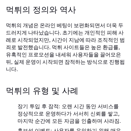
먹튀의 정의와 역사
먹튀의 개념은 온라인 베팅이 보편화되면서 더욱 두
드러지게 나타났습니다. 초기에는 개인적인 피해 사
례로 시작되었지만, 시간이 지남에 따라 조직적인 범
죄로 발전했습니다. 먹튀 사이트들은 높은 환급률,
유혹적인 프로모션을 내세워 사용자들을 끌어모은
뒤, 실제 운영이 시작되면 잠적하는 방식으로 진행됩
니다.
먹튀의 유형 및 사례
장기 투입 후 잠적:
오랜 시간 동안 서비스를
정상적으로 운영하다가 서서히 신뢰를 쌓고,
마지막 순간에 모든 자금을 인출하며 사라짐.
홍보성 이벤트:
사용자를 유인하기 위해 매우