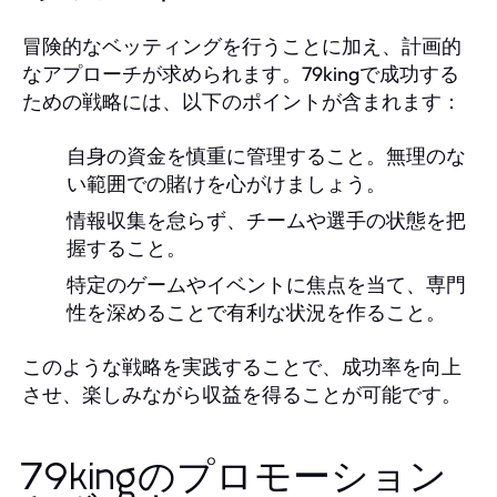
冒険的なベッティングを行うことに加え、計画的
なアプローチが求められます。79kingで成功する
ための戦略には、以下のポイントが含まれます：
自身の資金を慎重に管理すること。無理のな
い範囲での賭けを心がけましょう。
情報収集を怠らず、チームや選手の状態を把
握すること。
特定のゲームやイベントに焦点を当て、専門
性を深めることで有利な状況を作ること。
このような戦略を実践することで、成功率を向上
させ、楽しみながら収益を得ることが可能です。
79kingのプロモーション