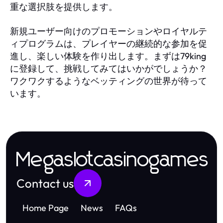
重な選択肢を提供します。
新規ユーザー向けのプロモーションやロイヤルテ
ィプログラムは、プレイヤーの継続的な参加を促
進し、楽しい体験を作り出します。まずは79king
に登録して、挑戦してみてはいかがでしょうか？
ワクワクするようなベッティングの世界が待って
います。
Megaslotcasinogames
Contact us
Home Page
News
FAQs