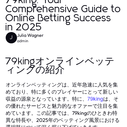
79king: Your
Comprehensive Guide to
Online Betting Success
in 2025
Julia Wagner
J
admin
79kingオンラインベッテ
ィングの紹介
オンラインベッティングは、近年急速に人気を集
めており、特に多くのプレイヤーにとって新しい
収益の源泉となっています。特に、
は、そ
79king
の優れたサービスと魅力的なオファーで注目を集
めています。この記事では、79kingのひときわ特
異な特長や、2025年のベッティング風景における