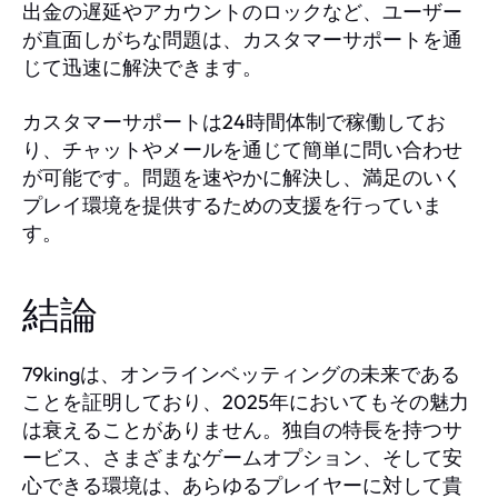
出金の遅延やアカウントのロックなど、ユーザー
が直面しがちな問題は、カスタマーサポートを通
じて迅速に解決できます。
カスタマーサポートは24時間体制で稼働してお
り、チャットやメールを通じて簡単に問い合わせ
が可能です。問題を速やかに解決し、満足のいく
プレイ環境を提供するための支援を行っていま
す。
結論
79kingは、オンラインベッティングの未来である
ことを証明しており、2025年においてもその魅力
は衰えることがありません。独自の特長を持つサ
ービス、さまざまなゲームオプション、そして安
心できる環境は、あらゆるプレイヤーに対して貴