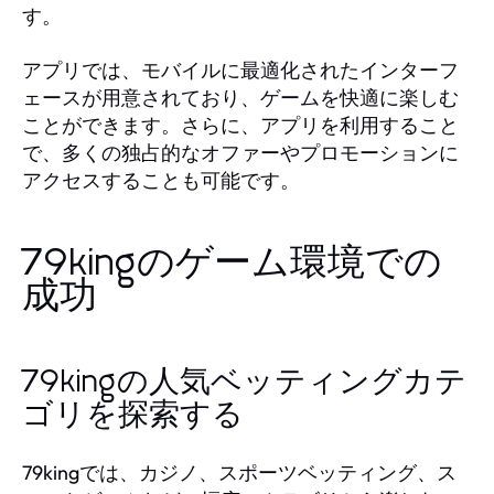
す。
アプリでは、モバイルに最適化されたインターフ
ェースが用意されており、ゲームを快適に楽しむ
ことができます。さらに、アプリを利用すること
で、多くの独占的なオファーやプロモーションに
アクセスすることも可能です。
79kingのゲーム環境での
成功
79kingの人気ベッティングカテ
ゴリを探索する
79kingでは、カジノ、スポーツベッティング、ス