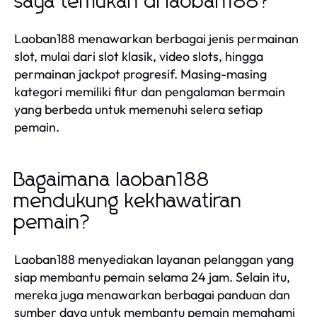
saya temukan di laoban188?
Laoban188 menawarkan berbagai jenis permainan
slot, mulai dari slot klasik, video slots, hingga
permainan jackpot progresif. Masing-masing
kategori memiliki fitur dan pengalaman bermain
yang berbeda untuk memenuhi selera setiap
pemain.
Bagaimana laoban188
mendukung kekhawatiran
pemain?
Laoban188 menyediakan layanan pelanggan yang
siap membantu pemain selama 24 jam. Selain itu,
mereka juga menawarkan berbagai panduan dan
sumber daya untuk membantu pemain memahami