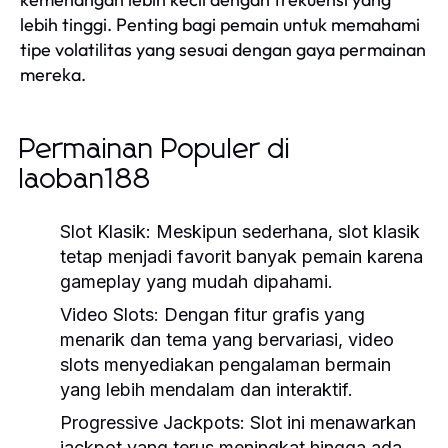
lebih tinggi. Penting bagi pemain untuk memahami
tipe volatilitas yang sesuai dengan gaya permainan
mereka.
Permainan Populer di
laoban188
Slot Klasik:
Meskipun sederhana, slot klasik
tetap menjadi favorit banyak pemain karena
gameplay yang mudah dipahami.
Video Slots:
Dengan fitur grafis yang
menarik dan tema yang bervariasi, video
slots menyediakan pengalaman bermain
yang lebih mendalam dan interaktif.
Progressive Jackpots:
Slot ini menawarkan
jackpot yang terus meningkat hingga ada