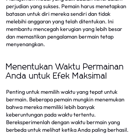
perjudian yang sukses. Pemain harus menetapkan
batasan untuk diri mereka sendiri dan tidak
melebihi anggaran yang telah ditentukan. Ini
membantu mencegah kerugian yang lebih besar
dan memastikan pengalaman bermain tetap
menyenangkan.
Menentukan Waktu Permainan
Anda untuk Efek Maksimal
Penting untuk memilih waktu yang tepat untuk
bermain. Beberapa pemain mungkin menemukan
bahwa mereka memiliki lebih banyak
keberuntungan pada waktu tertentu.
Bereksperimenlah dengan waktu bermain yang
berbeda untuk melihat ketika Anda paling berhasil.