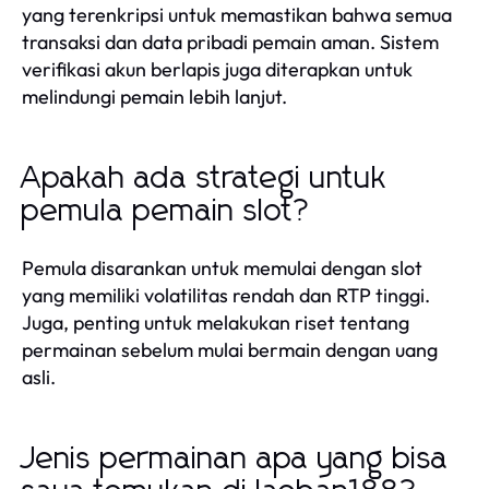
yang terenkripsi untuk memastikan bahwa semua
transaksi dan data pribadi pemain aman. Sistem
verifikasi akun berlapis juga diterapkan untuk
melindungi pemain lebih lanjut.
Apakah ada strategi untuk
pemula pemain slot?
Pemula disarankan untuk memulai dengan slot
yang memiliki volatilitas rendah dan RTP tinggi.
Juga, penting untuk melakukan riset tentang
permainan sebelum mulai bermain dengan uang
asli.
Jenis permainan apa yang bisa