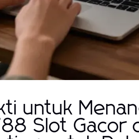
kti untuk Mena
8 Slot Gacor d