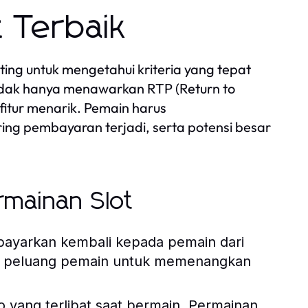
t Terbaik
ting untuk mengetahui kriteria yang tepat
tidak hanya menawarkan RTP (Return to
n fitur menarik. Pemain harus
ng pembayaran terjadi, serta potensi besar
rmainan Slot
bayarkan kembali kepada pemain dari
sar peluang pemain untuk memenangkan
yang terlibat saat bermain. Permainan