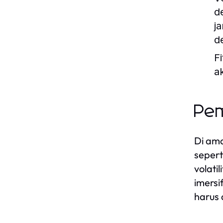
d
j
d
F
a
Pem
Di ama
sepert
volati
imersi
harus