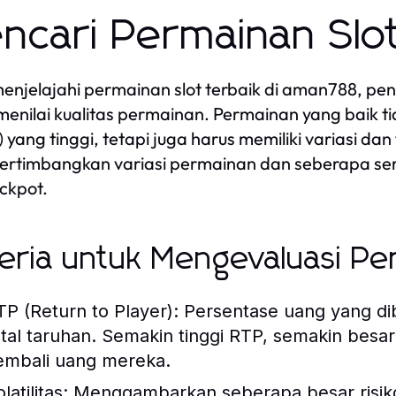
ncari Permainan Slo
enjelajahi permainan slot terbaik di aman788, pen
menilai kualitas permainan. Permainan yang baik 
) yang tinggi, tetapi juga harus memiliki variasi da
timbangkan variasi permainan dan seberapa seri
ackpot.
teria untuk Mengevaluasi Pe
TP (Return to Player):
Persentase uang yang di
otal taruhan. Semakin tinggi RTP, semakin be
embali uang mereka.
latilitas:
Menggambarkan seberapa besar risiko 