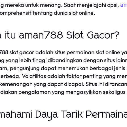
g mereka untuk menang. Saat menjelajahi opsi,
am
omprehensif tentang dunia slot online.
 itu aman788 Slot Gacor?
8 slot gacor adalah situs permainan slot online
 yang lebih tinggi dibandingkan dengan situs lai
m, pengunjung dapat menemukan berbagai jenis mesi
erbeda. Volatilitas adalah faktor penting yang 
kemenangan yang dapat dicapai. Situs ini diranc
iakan pengalaman yang mengasyikkan sekaligus p
ahami Daya Tarik Permaina