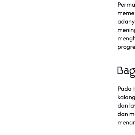
Perma
memerl
adanya
menin
mengha
progre
Bag
Pada t
kalang
dan l
dan me
menari