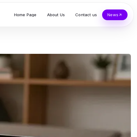
Home Page
About Us
Contact us
News