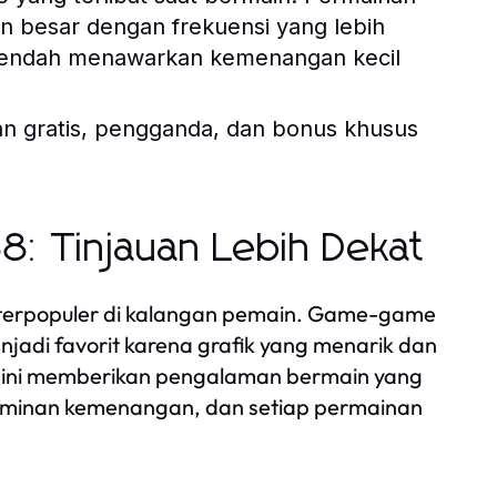
n besar dengan frekuensi yang lebih
s rendah menawarkan kemenangan kecil
 gratis, pengganda, dan bonus khusus
8: Tinjauan Lebih Dekat
g terpopuler di kalangan pemain. Game-game
njadi favorit karena grafik yang menarik dan
me ini memberikan pengalaman bermain yang
 jaminan kemenangan, dan setiap permainan