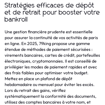
Stratégies efficaces de dépôt
et de retrait pour booster votre
bankroll
Une gestion financière prudente est essentielle
pour assurer la continuité de vos activités de paris
en ligne. En 2025, 79king propose une gamme
étendue de méthodes de paiement sécurisées :
virements bancaires, cartes de crédit, portefeuilles
électroniques, cryptomonnaies. Il est conseillé de
privilégier les modes de paiement rapides et avec
des frais faibles pour optimiser votre budget.
Mettez en place un plafond de dépôt
hebdomadaire ou mensuel pour éviter les excès.
Lors du retrait des gains, vérifiez
systématiquement la conformité des documents,
utilisez des comptes bancaires à votre nom, et