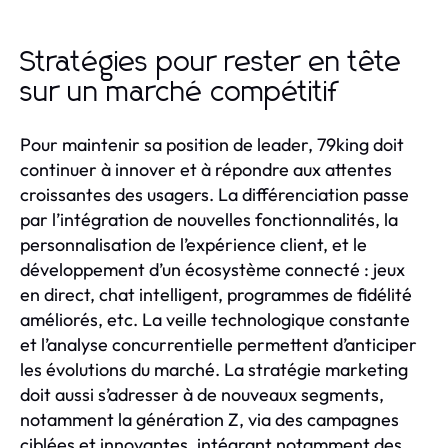
Stratégies pour rester en tête
sur un marché compétitif
Pour maintenir sa position de leader, 79king doit
continuer à innover et à répondre aux attentes
croissantes des usagers. La différenciation passe
par l’intégration de nouvelles fonctionnalités, la
personnalisation de l’expérience client, et le
développement d’un écosystème connecté : jeux
en direct, chat intelligent, programmes de fidélité
améliorés, etc. La veille technologique constante
et l’analyse concurrentielle permettent d’anticiper
les évolutions du marché. La stratégie marketing
doit aussi s’adresser à de nouveaux segments,
notamment la génération Z, via des campagnes
ciblées et innovantes, intégrant notamment des