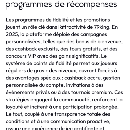
programmes de récompenses
Les programmes de fidélité et les promotions
jouent un rôle clé dans l’attractivité de 79king. En
2025, la plateforme déploie des campagnes
personnalisées, telles que des bonus de bienvenue,
des cashback exclusifs, des tours gratuits, et des
concours VIP avec des gains significatifs. Le
système de points de fidélité permet aux joueurs
réguliers de gravir des niveaux, ouvrant l’accès à
des avantages spéciaux : cashback accru, gestion
personnalisée du compte, invitations à des
événements privés ou à des tournois premium. Ces
stratégies engagent la communauté, renforcent la
loyauté et incitent à une participation prolongée.
Le tout, couplé à une transparence totale des
conditions et à une communication proactive,
assure une expérience de jeu gratifiante et