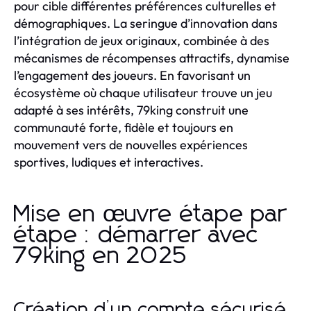
pour cible différentes préférences culturelles et
démographiques. La seringue d’innovation dans
l’intégration de jeux originaux, combinée à des
mécanismes de récompenses attractifs, dynamise
l’engagement des joueurs. En favorisant un
écosystème où chaque utilisateur trouve un jeu
adapté à ses intérêts, 79king construit une
communauté forte, fidèle et toujours en
mouvement vers de nouvelles expériences
sportives, ludiques et interactives.
Mise en œuvre étape par
étape : démarrer avec
79king en 2025
Création d’un compte sécurisé