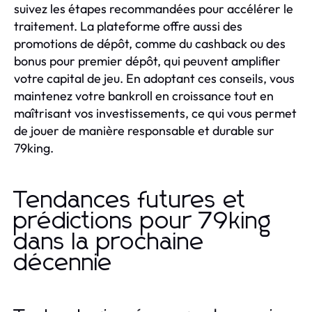
suivez les étapes recommandées pour accélérer le
traitement. La plateforme offre aussi des
promotions de dépôt, comme du cashback ou des
bonus pour premier dépôt, qui peuvent amplifier
votre capital de jeu. En adoptant ces conseils, vous
maintenez votre bankroll en croissance tout en
maîtrisant vos investissements, ce qui vous permet
de jouer de manière responsable et durable sur
79king.
Tendances futures et
prédictions pour 79king
dans la prochaine
décennie