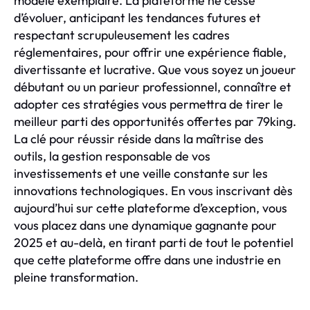
modèle exemplaire. La plateforme ne cesse
d’évoluer, anticipant les tendances futures et
respectant scrupuleusement les cadres
réglementaires, pour offrir une expérience fiable,
divertissante et lucrative. Que vous soyez un joueur
débutant ou un parieur professionnel, connaître et
adopter ces stratégies vous permettra de tirer le
meilleur parti des opportunités offertes par 79king.
La clé pour réussir réside dans la maîtrise des
outils, la gestion responsable de vos
investissements et une veille constante sur les
innovations technologiques. En vous inscrivant dès
aujourd’hui sur cette plateforme d’exception, vous
vous placez dans une dynamique gagnante pour
2025 et au-delà, en tirant parti de tout le potentiel
que cette plateforme offre dans une industrie en
pleine transformation.