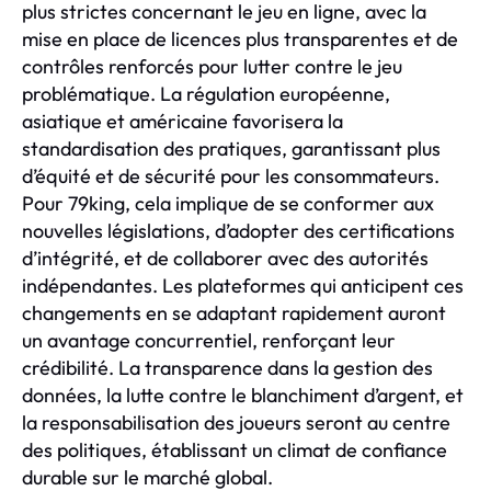
plus strictes concernant le jeu en ligne, avec la
mise en place de licences plus transparentes et de
contrôles renforcés pour lutter contre le jeu
problématique. La régulation européenne,
asiatique et américaine favorisera la
standardisation des pratiques, garantissant plus
d’équité et de sécurité pour les consommateurs.
Pour 79king, cela implique de se conformer aux
nouvelles législations, d’adopter des certifications
d’intégrité, et de collaborer avec des autorités
indépendantes. Les plateformes qui anticipent ces
changements en se adaptant rapidement auront
un avantage concurrentiel, renforçant leur
crédibilité. La transparence dans la gestion des
données, la lutte contre le blanchiment d’argent, et
la responsabilisation des joueurs seront au centre
des politiques, établissant un climat de confiance
durable sur le marché global.